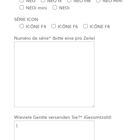
NEO
NEO fx
NEO lite
NEO mini
NEOi mini
NEOi
SÉRIE ICON
ICÔNE F4
ICÔNE F6
ICÔNE F8
Numéro de série* (bitte eine pro Zeile)
Wieviele Geräte versenden Sie?* (Gesamtzahl)