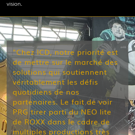
vision.
"Chez ICD, notre priorité est
de mettre sur le marché des
solutions qui soutiennent
véritablement les défis
quotidiens de nos
partenaires. Le fait de voir
PRG tirer parti du NEO lite
de ROXX dans le cadre de
multiples productions très