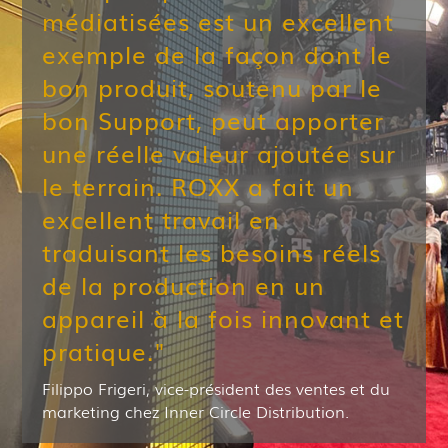
médiatisées est un excellent
exemple de la façon dont le
bon produit, soutenu par le
bon Support, peut apporter
une réelle valeur ajoutée sur
le terrain. ROXX a fait un
excellent travail en
traduisant les besoins réels
de la production en un
appareil à la fois innovant et
pratique."
Filippo Frigeri, vice-président des ventes et du
marketing chez Inner Circle Distribution.