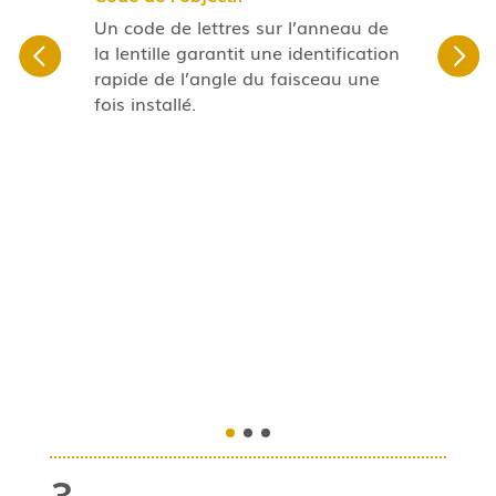
Un code de lettres sur l’anneau de
G
la lentille garantit une identification
R
rapide de l’angle du faisceau une
br
fois installé.
c
L
r
à 
le
1
3
le
Un
co
le
3