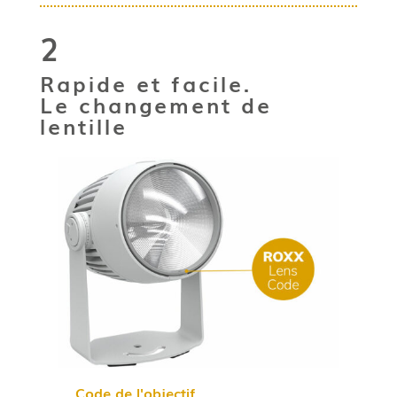
L
f
2
a
f
en
Rapide et facile.
m
Le changement de
lentille
Code de l'objectif
L