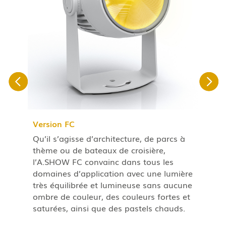
Version FC
G
Qu’il s’agisse d’architecture, de parcs à
L
t
thème ou de bateaux de croisière,
l
l’A.SHOW FC convainc dans tous les
d
domaines d’application avec une lumière
l
e
très équilibrée et lumineuse sans aucune
l
le
ombre de couleur, des couleurs fortes et
s
saturées, ainsi que des pastels chauds.
r