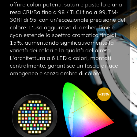
offrire colori potenti, saturi e pastello e una
resa CRI/Ra fino a 98 / TLCI fino a 99, TM-
30Rf di 95, con un'eccezionale precisione del
colore. L'uso aggiuntivo di amber, lime e
cyan estende lo spettro cromatico fino al
15%, aumentando significativamente la
varietà dei colori e la qualità della resa.
L'architettura a 6 LED a colori, montati
centralmente, garantisce un fascio di luce
omogeneo e senza ombre di colore.