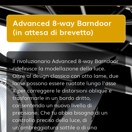
Advanced 8-way Barndoor
(in attesa di brevetto)
Il rivoluzionario Advanced 8-way Barndoor
ridefinisce la modellazione della luce.
Oltre al design classico con otto lame, due
lame possono essere ruotate lungo l'asse
X per correggere le distorsioni oblique e
trasformarle in un bordo dritto,
consentendo un nuovo livello di
precisione. Che tu abbia bisogno di un
controllo preciso della luce, di
un'ombreggiatura sottile o di una