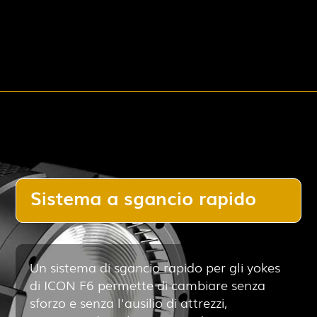
Sistema a sgancio rapido
Un sistema di sgancio rapido per gli yokes
di ICON F6 permette di cambiare senza
sforzo e senza l'ausilio di attrezzi,