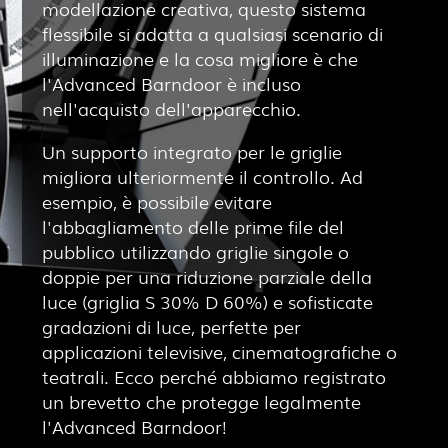
modellazione creativa, questo sistema
flessibile si adatta a qualsiasi scenario di
illuminazione e la cosa migliore è che
l'Advanced Barndoor è incluso
nell'acquisto dell'apparecchio.
Un supporto integrato per le griglie
migliora ulteriormente il controllo. Ad
esempio, è possibile evitare
l'abbagliamento delle prime file del
pubblico utilizzando griglie singole o
doppie per una riduzione parziale della
luce (griglia S 30% D 60%) e sofisticate
gradazioni di luce, perfette per
applicazioni televisive, cinematografiche o
teatrali. Ecco perché abbiamo registrato
un brevetto che protegge legalmente
l'Advanced Barndoor!