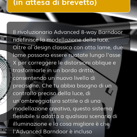
(in attesa di brevetto)
Il rivoluzionario Advanced 8-way Barndoor
ridefinisce la modellazione della luce.
Oltre al design classico con otto lame, due
lame possono essere ruotate lungo l'asse
X per correggere le distorsioni oblique e
trasformarle in un bordo dritto,
consentendo un nuovo livello di
precisione. Che tu abbia bisogno di un
controllo preciso della luce, di
un'ombreggiatura sottile o di una
modellazione creativa, questo sistema
flessibile si adatta a qualsiasi scenario di
illuminazione e la cosa migliore è che
l'Advanced Barndoor è incluso