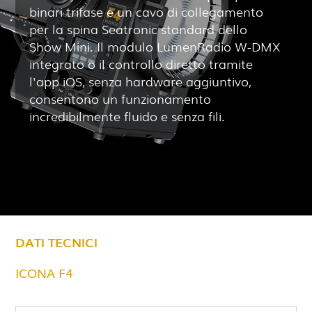
binari trifase e un cavo di collegamento
per la spina Seatronic standard dello
Show Mini. Il modulo LumenRadio W-DMX
integrato o il controllo diretto tramite
l'app iOS, senza hardware aggiuntivo,
consentono un funzionamento
incredibilmente fluido e senza fili.
DATI TECNICI
ICONA F4