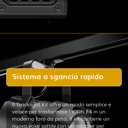
Sistema a sgancio rapido
Il Tracklight Kit offre un modo semplice e
veloce per trasformare l'ICON F4 in un
moderno faro da pista. Il kit contiene un
nuovo yoke sottile con un adapter per