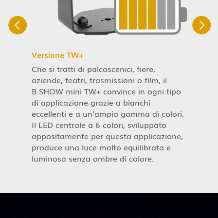
Versione TW+
P
Che si tratti di palcoscenici, fiere,
C
a
aziende, teatri, trasmissioni o film, il
e
B.SHOW mini TW+ convince in ogni tipo
p
di applicazione grazie a bianchi
u
eccellenti e a un’ampia gamma di colori.
C
Il LED centrale a 6 colori, sviluppato
q
appositamente per questa applicazione,
n
produce una luce molto equilibrata e
1
i
luminosa senza ombre di colore.
p
d
à
r
m