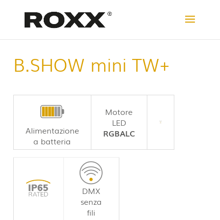
B.SHOW mini TW+
Motore
LED
Alimentazione
RGBALC
a batteria
DMX
senza
fili