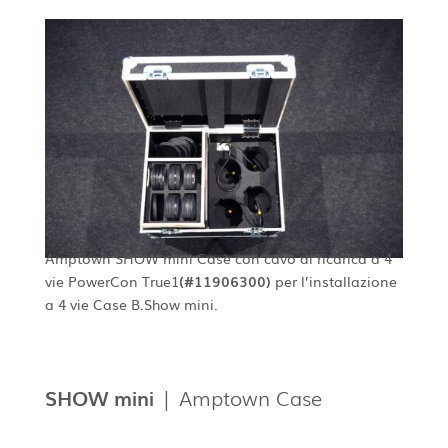
Amptown SHOW mini Case con cavo di ricarica a 4
vie PowerCon True1
(#11906300)
per l’installazione
a 4 vie Case B.Show mini.
SHOW mini
| Amptown Case