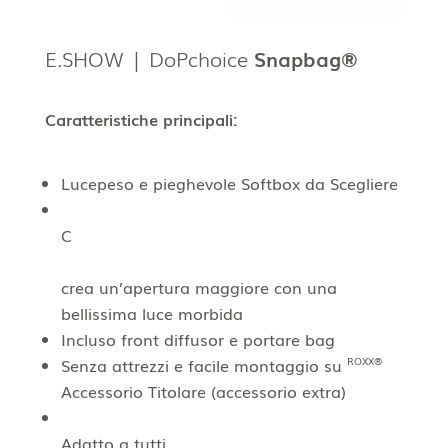
E.SHOW | DoPchoice
Snapbag®
Caratteristiche principali:
Luce
peso
e pieghevole
Softbox
da
Scegliere
C
crea un’apertura maggiore con una
bellissima luce morbida
Incluso
f
ront
d
iffusor
e
portare b
ag
Senza attrezzi e
facile
montaggio su
ROXX®
A
ccessorio
Titolare
(accessorio extra)
Adatto a tutti