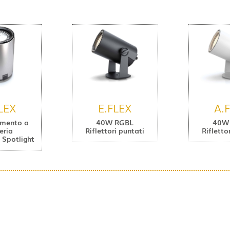
LEX
E.FLEX
A.
amento a
40W RGBL
40W
eria
Riflettori puntati
Rifletto
Spotlight