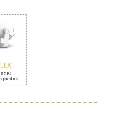
FLEX
 RGBL
ri puntati