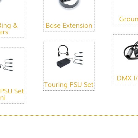
Groun
Ring &
Base Extension
ters
DMX I/
Touring PSU Set
 PSU Set
ni