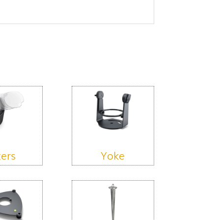
ters
Yoke