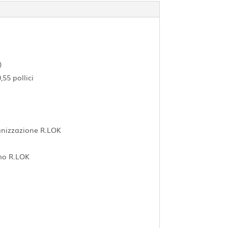
)
,55 pollici
anizzazione R.LOK
smo R.LOK