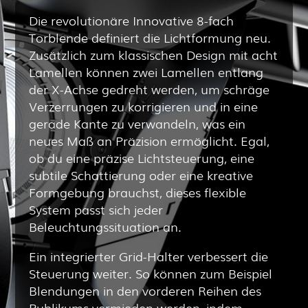
Die revolutionäre Innovative 8-fach
Torblende definiert die Lichtformung neu.
Zusätzlich zum klassischen Design mit acht
Lamellen können zwei Lamellen entlang
der X-Achse gedreht werden, um schräge
Verzerrungen zu korrigieren und in eine
gerade Kante zu verwandeln, was ein
neues Maß an Präzision ermöglicht. Egal,
ob du eine präzise Lichtsteuerung, eine
subtile Schattierung oder eine kreative
Formgebung brauchst, dieses flexible
System passt sich jeder
Beleuchtungssituation an.
Ein integrierter Grid-Halter verbessert die
Steuerung weiter. So können zum Beispiel
Blendungen in den vorderen Reihen des
Publikums vermieden werden, indem