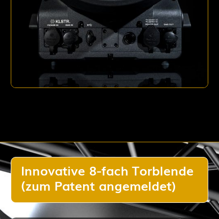
Innovative 8-fach Torblende
(zum Patent angemeldet)