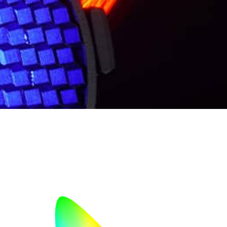
ROXX
Farbkalibrierung
Die ROXX Farbkalibrierung sorgt für
exzellente Weißtöne (CCT 2.000-
10.000K), genau auf der