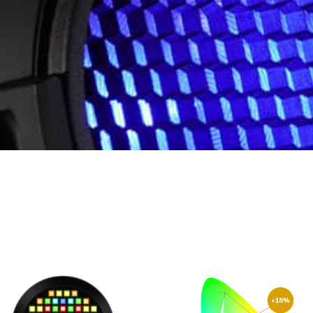
rfektes Tunable
White
n Farben Rot, Grün, Blau, Amber,
 und Cyan erzeugt die ROXX® 6-
rben-LED-Engine eine enorme
Farbpalette