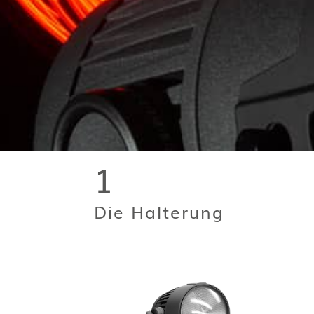
1
Die Halterung
Pe
TW+ Version
Mit de
Lime
Ob Bühne, Messe, Unternehmen,
Fa
Theater, Rundfunk oder Film, der